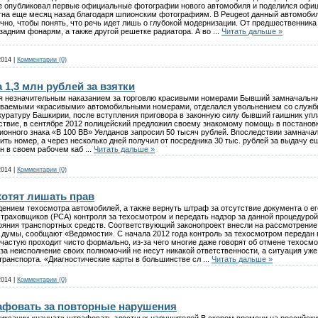
же опубликовал первые официальные фотографии нового автомобиля и поделился офи
стна еще месяц назад благодаря шпионским фотографиям. В Peugeot данный автомоби
очно, чтобы понять, что речь идет лишь о глубокой модернизации. От предшественник
задним фонарям, а также другой решетке радиатора. А во
...
Читать дальше »
2014
|
Комментарии (0)
1,3 млн рублей за взятки
я незначительным наказанием за торговлю красивыми номерами Бывший замначальни
зываемыми «красивыми» автомобильными номерами, отделался увольнением со службы
уратуру Башкирии, после вступления приговора в законную силу бывший гаишник упл
едствие, в сентябре 2012 полицейский предложил своему знакомому помощь в постанов
ионного знака «В 100 ВВ» Уелданов запросил 50 тысяч рублей. Впоследствии замнач
ить номер, а через несколько дней получил от посредника 30 тыс. рублей за выдачу е
ан в своем рабочем каб
...
Читать дальше »
2014
|
Комментарии (0)
хотят лишать прав
едением техосмотра автомобилей, а также вернуть штраф за отсутствие документа о 
траховщиков (РСА) контроля за техосмотром и передать надзор за данной процедурой
тояния транспортных средств. Соответствующий законопроект внесли на рассмотрени
думы, сообщают «Ведомости». С начала 2012 года контроль за техосмотром передан в
частую проходит чисто формально, из-за чего многие даже говорят об отмене техосм
за неисполнение своих полномочий не несут никакой ответственности, а ситуация уже
транспорта. «Диагностические карты в большинстве сл
...
Читать дальше »
2014
|
Комментарии (0)
фовать за повторные нарушения
иксации «научат» штрафовать злостных нарушителей В скором времени на российских