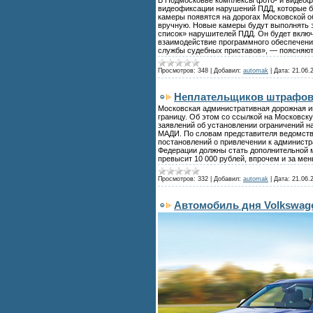
видеофиксации нарушений ПДД, которые б
камеры появятся на дорогах Московской 
вручную. Новые камеры будут выполнять э
список» нарушителей ПДД. Он будет вклю
взаимодействие программного обеспечени
службы судебных приставов», — поясняют
Просмотров:
348
|
Добавил:
automak
|
Дата:
21.06.
Неплательщиков штрафов з
Московская административная дорожная и
границу. Об этом со ссылкой на Московск
заявлений об установлении ограничений н
МАДИ. По словам представителя ведомства
постановлений о привлечении к администр
Федерации должны стать дополнительной м
превысит 10 000 рублей, впрочем и за ме
Просмотров:
332
|
Добавил:
automak
|
Дата:
21.06.
Автомобиль дня Volkswage