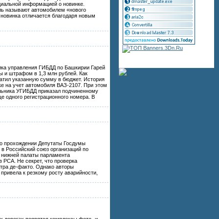
циальной информацией о новинке.
ль называют автомобилем «нового
а новинка отличается благодаря новым
ка управления ГИБДД по Башкирии Гарей
 и штрафом в 1,3 млн рублей. Как
атил указанную сумму в бюджет. История
ке на учет автомобиля ВАЗ-2107. При этом
альника УГИБДД приказал подчиненному
ще одного регистрационного номера. В
его прохождении Депутаты Госдумы
 в Российский союз организаций по
е нижней палаты парламента
 РСА. Не секрет, что проверка
отра де-факто. Однако авторы
 привела к резкому росту аварийности,
 дорогах появятся комплексы фото- и