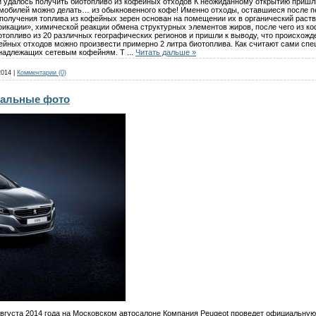
 удалось получить биотопливо из кофейных отходов К неожиданному открытию пришли
томобилей можно делать… из обыкновенного кофе! Именно отходы, оставшиеся после п
получения топлива из кофейных зерен основан на помещении их в органический раств
икации», химической реакции обмена структурных элементов жиров, после чего из к
топливо из 20 различных географических регионов и пришли к выводу, что происхожд
фейных отходов можно произвести примерно 2 литра биотоплива. Как считают сами сп
инадлежащих сетевым кофейням. Т
...
Читать дальше »
2014
|
Комментарии (0)
иальные фото
августа 2014 года на Московском автосалоне Компания Peugeot проведет официальну