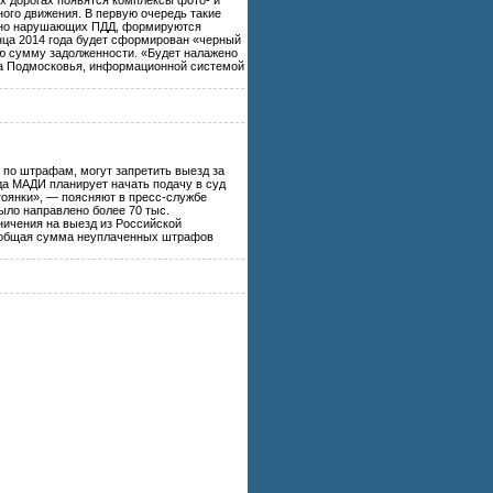
ого движения. В первую очередь такие
орно нарушающих ПДД, формируются
нца 2014 года будет сформирован «черный
ю сумму задолженности. «Будет налажено
ва Подмосковья, информационной системой
по штрафам, могут запретить выезд за
да МАДИ планирует начать подачу в суд
тоянки», — поясняют в пресс-службе
ыло направлено более 70 тыс.
ничения на выезд из Российской
го общая сумма неуплаченных штрафов