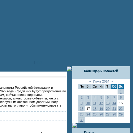
|
RSS
Календарь новостей
«
Июнь 2014
»
Пн
Вт
Ср
Чт
Пт
Сб
Вс
ранспорта Российской Федерации в
022 года. Среди них будут предложения по
1
вам, сейчас финансирование
2
3
4
5
6
7
8
цизов, а некоторые субъекты, как я с
гополучным состоянием дорог министр
9
10
11
12
13
14
15
цизы на топливо, чтобы компенсировать
16
17
18
19
20
21
22
23
24
25
26
27
28
29
30
Поиск