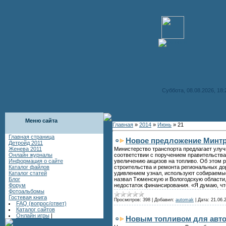
Суббота, 08.08.2026, 18:
Меню сайта
Главная
»
2014
»
Июнь
»
21
Главная страница
Новое предложение Минтр
Детройд 2011
Министерство транспорта предлагает улуч
Женева 2011
соответствии с поручением правительства
Онлайн журналы
увеличению акцизов на топливо. Об этом
Информация о сайте
строительства и ремонта региональных дор
Каталог файлов
удивлением узнал, используют собираемы
Каталог статей
назвал Тюменскую и Вологодскую области,
Блог
недостаток финансирования. «Я думаю, чт
Форум
Фотоальбомы
Гостевая книга
Просмотров:
398
|
Добавил:
automak
|
Дата:
21.06.
FAQ (вопрос/ответ)
Каталог сайтов
Онлайн игры
|
Новым топливом для автом