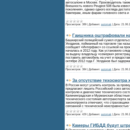
автосалоне в Москве. Производитель так
Внешность нового Peugeot 508 была изве
поколения», однако одного взгляда достат
бамперам, иным фарам головного света и 
Просмотров:
389
|
Добавил:
automak
|
Дата:
21.06.
Гаишника оштрафовали на 
Башкирский полицейский сумел отделатьс
Уелданов, пойманный на торговле так на
сообщает «Интерфакс» со ссылкой на прок
началась в 2012 году. Как установило сл
за выдачу владельцу «семерки» регистрац
поставить автомобиль на учет и предостав
октябре 2012 года Г. Уелданов был задерж
Просмотров:
384
|
Добавил:
automak
|
Дата:
21.06.
За отсутствие техосмотра 
В России могут усилить контроль за пров
предлагают лишить Российский союз автос
контролю и диагностике технического сос
Калининградская и Мурманская областные 
технического состояния автотранспорта за
законопроекта отмечают, что страховщики 
связанной с технической неисправностью 
Просмотров:
429
|
Добавил:
automak
|
Дата:
21.06.
Камеры ГИБДД будут штра
В Подмосковье комплексы фото- и видеоф