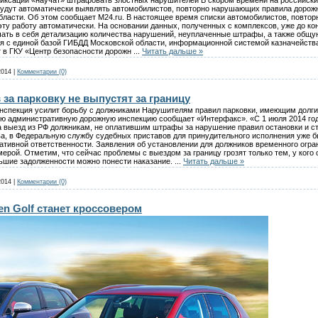
удут автоматически выявлять автомобилистов, повторно нарушающих правила дорожн
области. Об этом сообщает M24.ru. В настоящее время списки автомобилистов, повт
ту работу автоматически. На основании данных, полученных с комплексов, уже до ко
чать в себя детализацию количества нарушений, неуплаченные штрафы, а также общу
я с единой базой ГИБДД Московской области, информационной системой казначейст
 в ГКУ «Центр безопасности дорожн
...
Читать дальше »
2014
|
Комментарии (0)
а парковку не выпустят за границу
нспекция усилит борьбу с должниками Нарушителям правил парковки, имеющим долги 
ую административную дорожную инспекцию сообщает «Интерфакс». «С 1 июля 2014 го
а выезд из РФ должникам, не оплатившим штрафы за нарушение правил остановки и с
, в Федеральную службу судебных приставов для принудительного исполнения уже б
ативной ответственности. Заявления об установлении для должников временного огра
ерой. Отметим, что сейчас проблемы с выездом за границу грозят только тем, у ко
ньшие задолженности можно понести наказание.
...
Читать дальше »
2014
|
Комментарии (0)
n Golf станет кроссовером