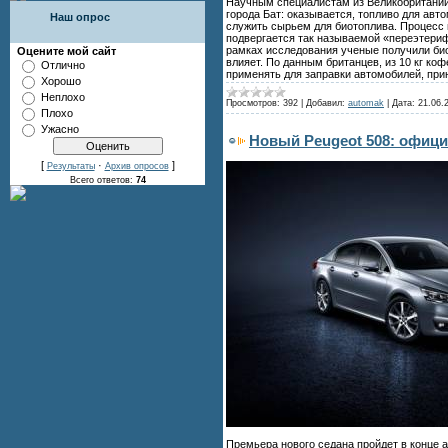
Научным специалистам из Великобритании
города Бат: оказывается, топливо для ав
Наш опрос
служить сырьем для биотоплива. Процесс 
подвергается так называемой «переэтериф
рамках исследования ученые получили био
Оцените мой сайт
влияет. По данным британцев, из 10 кг ко
Отлично
применять для заправки автомобилей, пр
Хорошо
Неплохо
Просмотров:
392
|
Добавил:
automak
|
Дата:
21.06.
Плохо
Ужасно
Новый Peugeot 508: офиц
[
·
]
Результаты
Архив опросов
Всего ответов:
74
Премьера нового седана пройдет в конце 