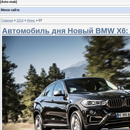
[
Avto-mak
]
Меню сайта
Главная
»
2014
»
Июнь
»
07
Автомобиль дня Новый BMW X6: