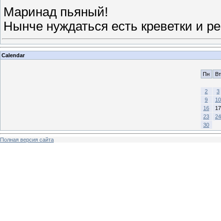
Маринад пьяный!
Нынче нуждаться есть креветки и р
Calendar
Пн
Вт
2
3
9
10
16
17
23
24
30
Полная версия сайта