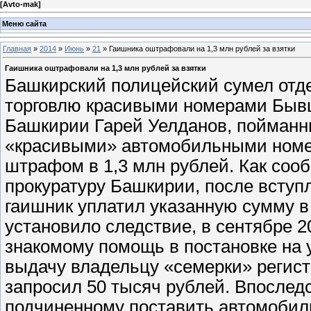
[
Avto-mak
]
Меню сайта
Главная
»
2014
»
Июнь
»
21
» Гаишника оштрафовали на 1,3 млн рублей за взятки
Гаишника оштрафовали на 1,3 млн рублей за взятки
Башкирский полицейский сумел отд
торговлю красивыми номерами Быв
Башкирии Гарей Уелданов, пойманн
«красивыми» автомобильными номер
штрафом в 1,3 млн рублей. Как соо
прокуратуру Башкирии, после вступ
гаишник уплатил указанную сумму в 
установило следствие, в сентябре 
знакомому помощь в постановке на 
выдачу владельцу «семерки» регист
запросил 50 тысяч рублей. Впосле
подчиненному поставить автомобиль