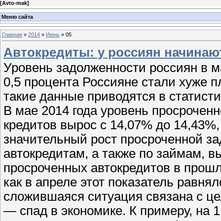
[
Avto-mak
]
Меню сайта
Главная
»
2014
»
Июнь
»
05
Автокредиты: у россиян начина
Уровень задолженности россиян в м
0,5 процента Россияне стали хуже 
такие данные приводятся в статист
В мае 2014 года уровень просрочен
кредитов вырос с 14,07% до 14,43%
значительный рост просроченной з
автокредитам, а также по займам, в
просроченных автокредитов в прошл
как в апреле этот показатель равня
сложившаяся ситуация связана с це
— спад в экономике. К примеру, на 