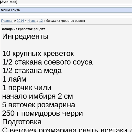
[
Avto-mak
]
Меню сайта
Главная
»
2014
»
Июнь
»
12
» блюда из креветок рецепт
блюда из креветок рецепт
Ингредиенты
10 крупных креветок
1/2 стакана соевого соуса
1/2 стакана меда
1 лайм
1 перчик чили
начало имбиря 2 см
5 веточек розмарина
250 г помидоров черри
Подготовка
С веточек розмарина снять всетаки