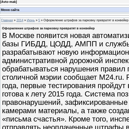
[
Avto-mak
]
Меню сайта
Главная
»
2014
»
Июнь
»
5
» Оформление штрафов за парковку превратят в конвейер
Оформление штрафов за парковку превратят в конвейер
В Москве появится новая автоматиз
базы ГИБДД, ЦОДД, АМПП и службы
разрабатывают новую информацион
административной дорожной инспек
обрабатываться нарушения правил п
столичной мэрии сообщает M24.ru. 
года, первые тестирования пройдут 
готова к лету 2015 года. Система п
правонарушений, зафиксированные 
камерами материалы, а также созд
«письма счастья». Кроме того, инс
отправлять неоплаченные штрафы в