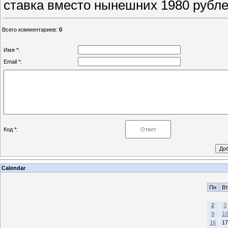
ставка вместо нынешних 1980 рубле
Всего комментариев
:
0
Имя *:
Email *:
Код *:
Calendar
Пн
Вт
2
3
9
10
16
17