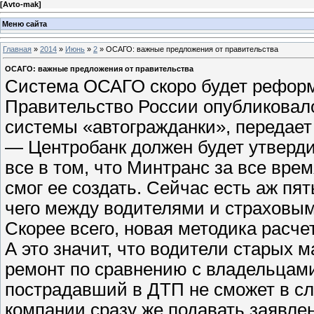
[
Avto-mak
]
Меню сайта
Главная
»
2014
»
Июнь
»
2
» ОСАГО: важные предложения от правительства
ОСАГО: важные предложения от правительства
Система ОСАГО скоро будет реформ
Правительство России опубликовал
системы «автогражданки», передает
— Центробанк должен будет утверди
все в том, что Минтранс за все вр
смог ее создать. Сейчас есть аж пя
чего между водителями и страховым
Скорее всего, новая методика расче
А это значит, что водители старых
ремонт по сравнению с владельцам
пострадавший в ДТП не сможет в с
компании сразу же подавать заявлен