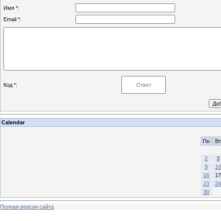
Имя *:
Email *:
Код *:
Calendar
Пн
Вт
2
3
9
10
16
17
23
24
30
Полная версия сайта