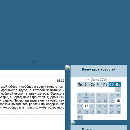
|
RSS
Календарь новостей
«
Июнь 2014
»
15:37
Пн
Вт
Ср
Чт
Пт
Сб
Вс
вской области сообщили всему миру о том,
1
 дренажная труба, в которой животные и
глубиной около четырех метров. Однако в
2
3
4
5
6
7
8
бобры, а нерадивые строители. «Дорожники
ситуацию. Перекладывать вину на животных
9
10
11
12
13
14
15
образом выполняло работы по содержанию
16
17
18
19
20
21
22
», —сообщили в пресс-службе областного
23
24
25
26
27
28
29
30
Поиск