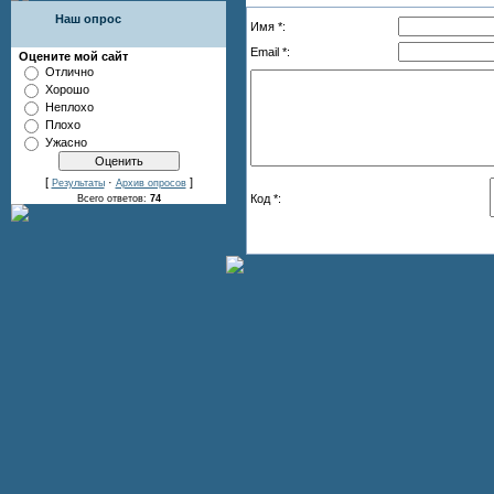
Наш опрос
Имя *:
Email *:
Оцените мой сайт
Отлично
Хорошо
Неплохо
Плохо
Ужасно
[
·
]
Результаты
Архив опросов
Код *:
Всего ответов:
74