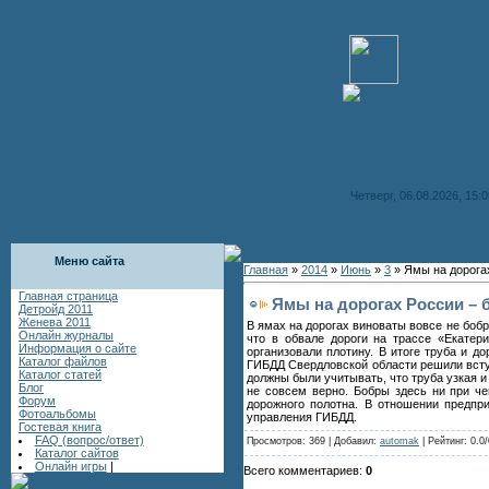
Четверг, 06.08.2026, 15:0
Меню сайта
Главная
»
2014
»
Июнь
»
3
» Ямы на дорога
Главная страница
Ямы на дорогах России –
Детройд 2011
Женева 2011
В ямах на дорогах виноваты вовсе не боб
Онлайн журналы
что в обвале дороги на трассе «Екатер
Информация о сайте
организовали плотину. В итоге труба и 
Каталог файлов
ГИБДД Свердловской области решили вступ
Каталог статей
должны были учитывать, что труба узкая 
Блог
не совсем верно. Бобры здесь ни при ч
Форум
дорожного полотна. В отношении предпр
Фотоальбомы
управления ГИБДД.
Гостевая книга
FAQ (вопрос/ответ)
Просмотров: 369 | Добавил:
automak
| Рейтинг: 0.0/
Каталог сайтов
Онлайн игры
|
Всего комментариев:
0