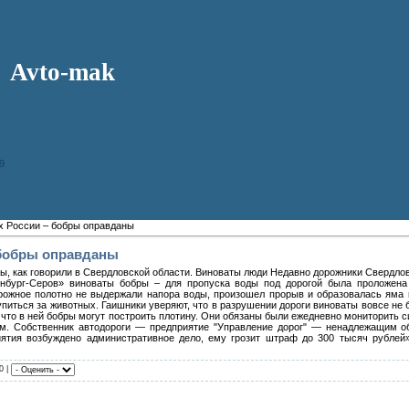
Avto-mak
9
х России – бобры оправданы
 бобры оправданы
ры, как говорили в Свердловской области. Виноваты люди Недавно дорожники Свердло
инбург-Серов» виноваты бобры – для пропуска воды под дорогой была проложена
дорожное полотно не выдержали напора воды, произошел прорыв и образовалась яма 
иться за животных. Гаишники уверяют, что в разрушении дороги виноваты вовсе не 
и что в ней бобры могут построить плотину. Они обязаны были ежедневно мониторить 
ем. Собственник автодороги — предприятие "Управление дорог" — ненадлежащим 
иятия возбуждено административное дело, ему грозит штраф до 300 тысяч рублей
0 |