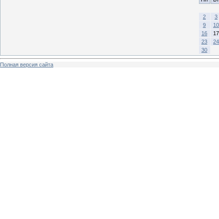
2
3
9
10
16
17
23
24
30
Полная версия сайта