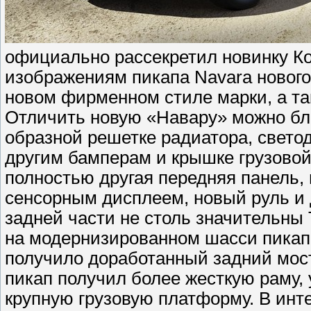
официально рассекретил новинку К
изображениям пикапа Navara нового
новом фирменном стиле марки, а та
Отличить новую «Навару» можно бл
образной решетке радиатора, свето
другим бамперам и крышке грузово
полностью другая передняя панель,
сенсорным дисплеем, новый руль и 
задней части не столь значительны
на модернизированном шасси пикап
получило доработанный задний мост
пикап получил более жесткую раму,
крупную грузовую платформу. В инт