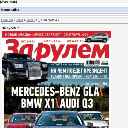
[
Avto-mak
]
Меню сайта
Главная
»
2014
»
Июль
»
1
» За рулем 7
За рулем 7