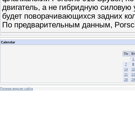
двигатель, а не гибридную силовую у
будет поворачивающихся задних коле
По предварительным данным, Porsc
Calendar
Пн
Вт
1
7
8
14
15
21
22
28
29
Полная версия сайта