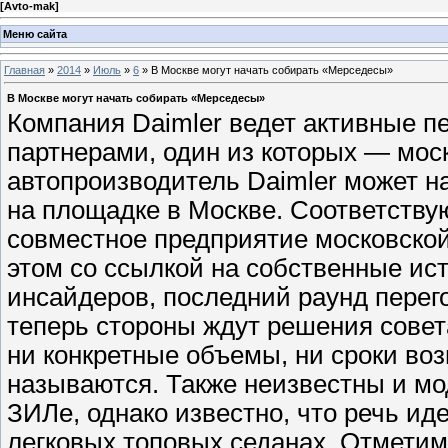
[
Avto-mak
]
Меню сайта
Главная
»
2014
»
Июль
»
6
» В Москве могут начать собирать «Мерседесы»
В Москве могут начать собирать «Мерседесы»
Компания Daimler ведет активные п
партнерами, один из которых — мо
автопроизводитель Daimler может н
на площадке в Москве. Соответству
совместное предприятие московско
этом со ссылкой на собственные ис
инсайдеров, последний раунд перег
теперь стороны ждут решения совет
ни конкретные объемы, ни сроки воз
называются. Также неизвестны и мод
ЗИЛе, однако известно, что речь ид
легковых топовых седанах. Отметим