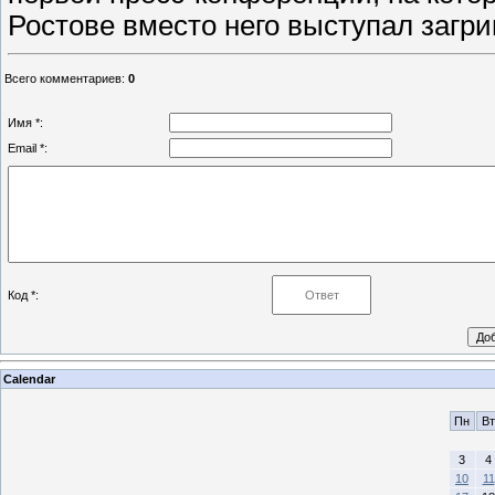
Ростове вместо него выступал загр
Всего комментариев
:
0
Имя *:
Email *:
Код *:
Calendar
Пн
Вт
3
4
10
11