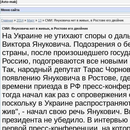
[
Avto-mak
]
Меню сайта
Главная
»
2014
»
Март
»
13
» СМИ: Януковича нет в живых, в Ростове его двойник
СМИ: Януковича нет в живых, в Ростове его двойник
На Украине не утихают споры о дал
Виктора Януковича. Подозрения о 
страны, после произошедшего госуд
Россию, подогреваются все новыми
Так, народный депутат Тарас Чорнов
появлению Януковича в Ростове, где
времени приезда в РФ пресс-конфе
тогда начал как раз с опровержения 
поскольку в Украине распространяютс
жив", - начал свою речь Янукович. 
президента не убедило. В интервью т
первой пресс-конференции, на котор