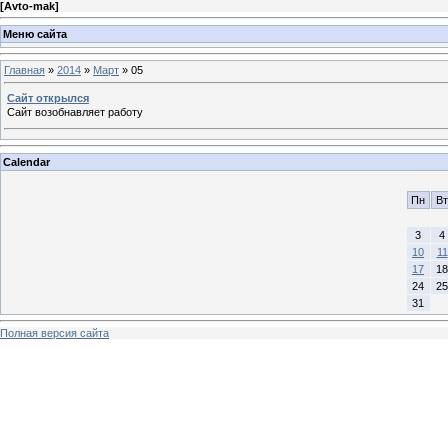
[
Avto-mak
]
Меню сайта
Главная
»
2014
»
Март
»
05
Сайт открылся
Сайт возобнавляет работу
Calendar
Пн
Вт
3
4
10
11
17
18
24
25
31
Полная версия сайта