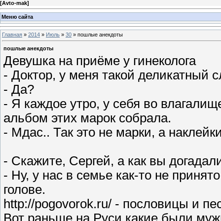
[
Avto-mak
]
Меню сайта
Главная
»
2014
»
Июль
»
30
» пошлые анекдоты
пошлые анекдоты
Девушка на приёме у гинеколога
- Доктор, у меня такой деликатный с
- Да?
- Я каждое утро, у себя во влагалищ
альбом этих марок собрала.
- Мдас.. Так это не марки, а наклейк
- Скажите, Сергей, а как вы догадал
- Hу, у нас в семье как-то не приня
голове.
http://pogovorok.ru/ - пословицы и п
Вот раньше на Руси какие были мужи