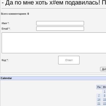
- Да по мне хоть х#ем подавилась!
Всего комментариев
:
0
Имя *:
Email *:
Код *:
Calendar
Пн
Вт
1
7
8
14
15
21
22