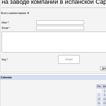
на заводе компании в испанской Сар
Всего комментариев
:
0
Имя *:
Email *:
Код *:
Calendar
Пн
Вт
1
7
8
14
15
21
22