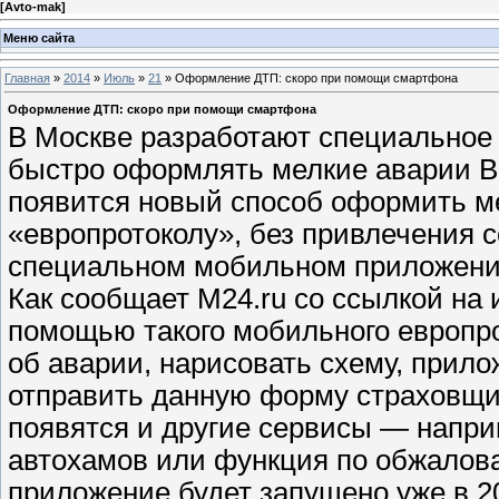
[
Avto-mak
]
Меню сайта
Главная
»
2014
»
Июль
»
21
» Оформление ДТП: скоро при помощи смартфона
Оформление ДТП: скоро при помощи смартфона
В Москве разработают специальное
быстро оформлять мелкие аварии В
появится новый способ оформить м
«европротоколу», без привлечения 
специальном мобильном приложении
Как сообщает M24.ru со ссылкой на и
помощью такого мобильного европр
об аварии, нарисовать схему, прило
отправить данную форму страховщи
появятся и другие сервисы — напри
автохамов или функция по обжалов
приложение будет запущено уже в 20