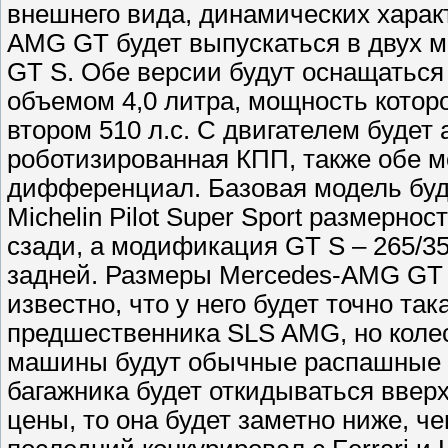
внешнего вида, динамических харак
AMG GT будет выпускаться в двух 
GT S. Обе версии будут оснащатьс
объемом 4,0 литра, мощность которог
втором 510 л.с. С двигателем будет
роботизированная КПП, также обе 
дифференциал. Базовая модель буд
Michelin Pilot Super Sport размерно
сзади, а модификация GT S – 265/35
задней. Размеры Mercedes-AMG GT п
известно, что у него будет точно так
предшественника SLS AMG, но колес
машины будут обычные распашные д
багажника будет откидываться вверх
цены, то она будет заметно ниже, ч