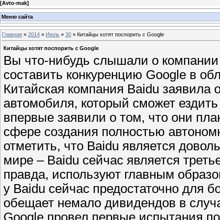
[
Avto-mak
]
Меню сайта
Главная
»
2014
»
Июль
»
30
» Китайцы хотят поспорить с Google
Китайцы хотят поспорить с Google
Вы что-нибудь слышали о компании 
составить конкуренцию Google в об
Китайская компания Baidu заявила о
автомобиля, который сможет ездить
впервые заявили о том, что они пл
сфере создания полностью автономн
отметить, что Baidu является дово
мире – Baidu сейчас является треть
правда, используют главным образо
у Baidu сейчас предостаточно для б
обещает немало дивидендов в случае
Google провел первые испытания п