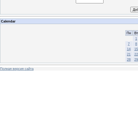
Calendar
Пн
Вт
1
7
8
14
15
21
22
28
29
Полная версия сайта