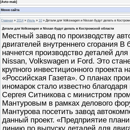
[
Avto-mak
]
Меню сайта
Главная
»
2014
»
Июль
»
10
» Детали для Volkswagen и Nissan будут делать в Костром
Детали для Volkswagen и Nissan будут делать в Костромской области
Местный завод по производству авт
двигателей внутреннего сгорания В
начнется производство деталей для
Nissan, Volkswagen и Ford. Это ста
крупного инвестиционного проекта н
«Российская Газета». О планах прои
иномарок стало известно благодаря
Сергея Ситникова с министром про
Мантуровым в рамках делового фор
Мантурова посетить завод автокомпо
данный проект. «Предприятие плани
линию по выпуску деталей для двиг