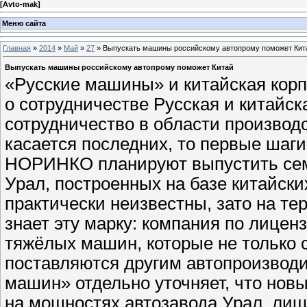
[
Avto-mak
]
Меню сайта
Главная
»
2014
»
Май
»
27
» Выпускать машины российскому автопрому поможет Кит
Выпускать машины российскому автопрому поможет Китай
«Русские машины» и китайская ко
о сотрудничестве Русская и китайс
сотрудничество в области производ
касается последних, то первые шаг
НОРИНКО планируют выпустить сем
Урал, построенных на базе китайски
практически неизвестны, зато на т
знает эту марку: компания по лице
тяжёлых машин, которые не только с
поставляются другим автопроизводи
машин» отдельно уточняет, что нов
на мощностях автозавода Урал, ли