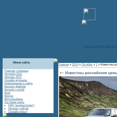
Пятница, 07.08.2026, 07:
Меню сайта
Главная
»
2014
»
Октябрь
»
1
» Известны ро
Главная страница
Известны российские цены
Детройд 2011
Женева 2011
Онлайн журналы
Информация о сайте
Каталог файлов
Каталог статей
Блог
Форум
Фотоальбомы
Гостевая книга
FAQ (вопрос/ответ)
Каталог сайтов
Онлайн игры
|