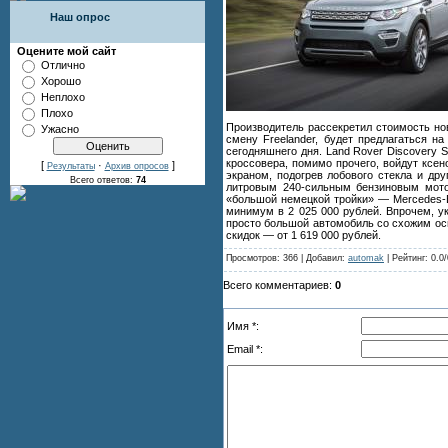
Наш опрос
Оцените мой сайт
Отлично
Хорошо
Неплохо
Плохо
Производитель рассекретил стоимость но
Ужасно
смену Freelander, будет предлагаться 
сегодняшнего дня. Land Rover Discovery 
кроссовера, помимо прочего, войдут ксе
[
·
]
Результаты
Архив опросов
экраном, подогрев лобового стекла и дру
Всего ответов:
74
литровым 240-сильным бензиновым мотор
«большой немецкой тройки» — Mercedes-B
минимум в 2 025 000 рублей. Впрочем, ук
просто большой автомобиль со схожим осна
скидок — от 1 619 000 рублей.
Просмотров: 366 | Добавил:
automak
| Рейтинг: 0.0/
Всего комментариев:
0
Имя *:
Email *: