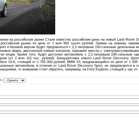
винки на российском рынке Стали известны российские цены на новый Land Rover Di
на российском рынке по цене от 1 млн 950 тысяч рублей. Заявки на новинку при
Sport в базовой версии будет предлагаться с 2,2-литровым 150-сильным дизельным 
ноновые фары, двухзонный климат-контроль, передние кресла с электрорегулировка
гие опции. Кроме того, будет доступен автомобиль с 2,2-литровым 190-сильным «ди
ом (от 2 млн 115 тыс. рублей). Конкурентами нового Land Rover Discovery Sport
enz GLK, стоящий от 1 750 000 рублей, BMW X3, предлагающийся по цене от 1 938 0
азанные автомобили, в отличие от Land Rover Discovery Sport, не предлагаются в
щением, то внимание стоит обратить, например, на Ford Explorer, стоящий у нас от
0 |