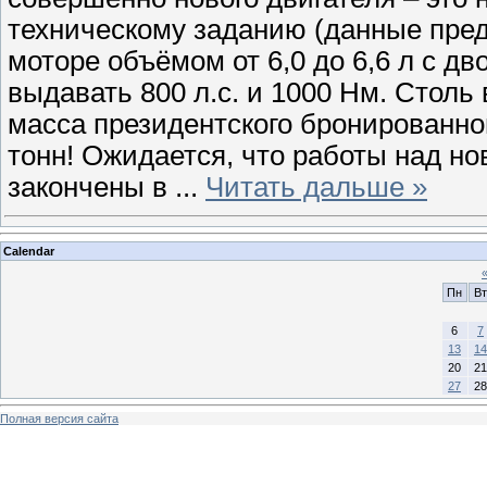
техническому заданию (данные пред
моторе объёмом от 6,0 до 6,6 л с д
выдавать 800 л.с. и 1000 Нм. Стол
масса президентского бронированно
тонн! Ожидается, что работы над н
закончены в
...
Читать дальше »
Calendar
Пн
Вт
6
7
13
14
20
21
27
28
Полная версия сайта