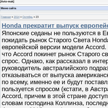
[
Avto-mak
]
Меню сайта
Главная
»
2014
»
Октябрь
»
23
Honda прекратит выпуск европей
Японские седаны не пользуются в 
покидать рынок Старого Света Hond
европейской версии модели Accord. 
что Accord покинет рынок Старого 
спрос. Однако, как рассказал в инт
руководитель австралийского подра
отказываться от выпуска американск
по всему, именно ее и будут поставл
пользуется спросом (кстати, в Авс
Accord, причем в этой стране досту
словам господина Коллинза, послед