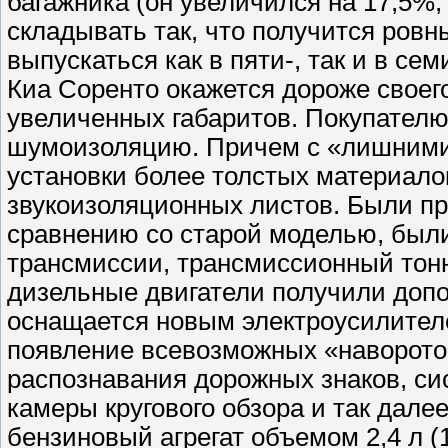
багажника (он увеличился на 17,5%
складывать так, что получится ровны
выпускаться как в пяти-, так и в с
Киа Соренто окажется дороже своего
увеличенных габаритов. Покупателю
шумоизоляцию. Причем с «лишними»
установки более толстых материало
звукоизоляционных листов. Были п
сравнению со старой моделью, был
трансмиссии, трансмиссионный тон
дизельные двигатели получили доп
оснащается новым электроусилителе
появление всевозможных «наворотов
распознавания дорожных знаков, си
камеры кругового обзора и так далее
бензиновый агрегат объемом 2,4 л (1