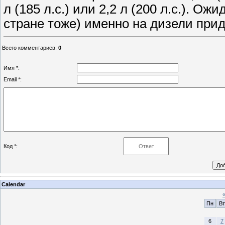
л (185 л.с.) или 2,2 л (200 л.с.). О
стране тоже) именно на дизели прид
Всего комментариев
:
0
Имя *:
Email *:
Код *:
Calendar
Пн
Вт
6
7