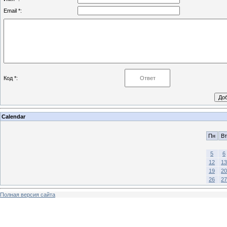
Email *:
Код *:
Calendar
Пн
Вт
5
6
12
13
19
20
26
27
Полная версия сайта