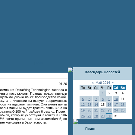
|
RSS
Календарь новостей
«
Май 2014
»
01:26
Пн
Вт
Ср
Чт
Пт
Сб
Вс
омпания DeltaWing Technologies заявила о
1
2
3
4
верых пассажиров. Правда, представители
одать лицензию на ее производство какой-
5
6
7
8
9
10
11
покупать лицензии на выпуск современных
ором на ядерном топливе. Она имеет почти
12
13
14
15
16
17
18
массы машины будет тратить лишь 3,3 л на
19
20
21
22
23
24
25
азгона 0-100 км/ч займет 6 секунд. Проект
мобили, которые участвуют в гонках в США
26
27
28
29
30
31
35% легче привычных нам автомобилей, он
вне комфорта и безопасности.
Поиск