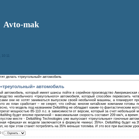
Avto-mak
 10:11
тят делать «треугольный» автомобиль
 «треугольный» автомобиль
й автомобиль, который имеет шансы пойти в серийное производство Американская к
зводство необычного «треугольного» автомобиля, который способен перевозить чет
то сами они не хотят заниматься выпуском своей необычной машины, а планируют пр
что их план сработает – не секрет, что сейчас многие китайские компании готовы 
сно, что модель под названием DeltaWing не обладает каким-то фантастическим мот
регат мощностью 85-110 л.с. в зависимости от версии, который за счет небольшой 
ltaWing будет вполне приличной – максимальная скорость составит 209 км/ч, а время р
 пустом месте - DeltaWing Technologies уже выпускает «треугольные» гоночные авто
вная «фишка» их модели заключается в формуле «минус 35%». DeltaWing будет на 
, но при этом станет потреблять на 35% меньше топлива. И это все при высоком уро
0 |