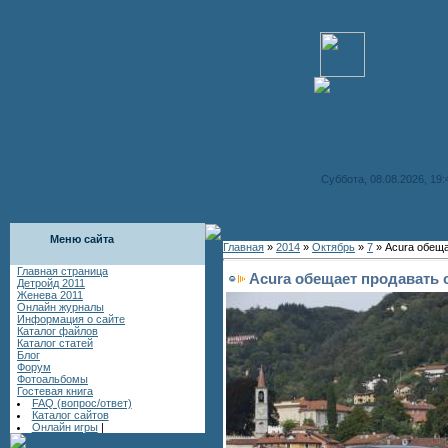
Суббота, 08.08.2026, 19:
Меню сайта
Главная
»
2014
»
Октябрь
»
7
» Acura обеща
Главная страница
Acura обещает продавать 
Детройд 2011
Женева 2011
Онлайн журналы
Информация о сайте
Каталог файлов
Каталог статей
Блог
Форум
Фотоальбомы
Гостевая книга
FAQ (вопрос/ответ)
Каталог сайтов
Онлайн игры
|