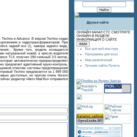
Друзья сайта
ОНЛАЙН КАНАЛ СТС СМОТРИТЕ
ОНЛАЙН В РАЗДЕЛЕ
 Techno и Advance. В версии Techno седан
ИНФОРМАЦИЯ О САЙТЕ
 сцеплением и гидротрансформатором. При
са задней оси (!), камера заднего вида,
Все для веб-мастера
ения... Кроме того, модель оснащается
ан натуральной кожей, а кресло водителя
Программы для всех
ance TLX получил 290-сильный 3.5 мотор,
Мир развлечений
 которая автоматически перераспределяет
но предлагает адаптивный круиз-контроль,
Лучшие сайты Рунета
омощников отметим системы предотвращения
итровый Techno предлагается за 1 899 000
самых доступных, но притом очень богато
ейчас редактор «Авто Mail.Ru» отправился