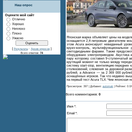
Наш опрос
Оцените мой сайт
Отлично
Хорошо
Неплохо
Плохо
Японская марка объявляет цены на модель
Ужасно
оснащается 2,4-литровым двигателем мощ
этом Acura анонсирует невиданный урове
круиз-контроль, мультифункциональное
[
·
]
Результаты
Архив опросов
светодиодными фарами. Также предусмотр
Всего ответов:
74
оборудовано электроприводом. Акустика 
пару которому составил 9-ступенчатый а
крутящий момент не только между передне
систему start-stop, вентиляцию передних
столкновений, слежения за дорожной разм
рублей, а Advance — за 2 369 000 рубле
оснащённых игроков. Так что недавно выш
на первый тест Acura TLX. Чем японская н
Просмотров: 397 | Добавил:
automak
| Рейтинг: 0.0/
Всего комментариев:
0
Имя *:
Email *: