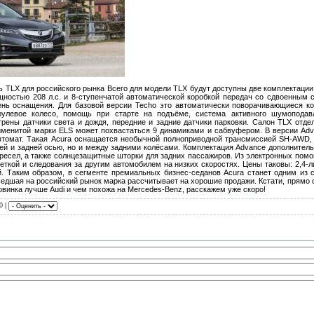
 TLX для российского рынка Всего для модели TLX будут доступны две комплектации:
ностью 208 л.с. и 8-ступенчатой автоматической коробкой передач со сдвоенным
нь оснащения. Для базовой версии Techo это автоматически поворачивающиеся колё
 рулевое колесо, помощь при старте на подъёме, система активного шумоподавл
ены датчики света и дождя, передние и задние датчики парковки. Салон TLX отдел
именитой марки ELS может похвастаться 9 динамиками и сабвуфером. В версии Adv
втомат. Такая Acura оснащается необычной полноприводной трансмиссией SH-AWD,
й и задней осью, но и между задними колёсами. Комплектация Advance дополнитель
 кресел, а также солнцезащитные шторки для задних пассажиров. Из электронных п
еткой и следования за другим автомобилем на низких скоростях. Цены таковы: 2,4-л
й. Таким образом, в сегменте премиальных бизнес-седанов Acura станет одним из 
едшая на российский рынок марка рассчитывает на хорошие продажи. Кстати, прямо с
овинка лучше Audi и чем похожа на Mercedes-Benz, расскажем уже скоро!
0 |