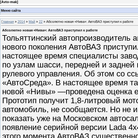
[
Avto-mak
]
Меню сайта
Главная
»
2014
»
Май
»
22
» Абсолютно новая «Нива»: АвтоВАЗ приступил к работе
Абсолютно новая «Нива»: АвтоВАЗ приступил к работе
Тольяттинский автопроизводитель ак
нового поколения АвтоВАЗ приступи
настоящее время специалисты заво
по узлам шасси, передней и задней 
рулевого управления. Об этом со с
«АвтоСреда». В настоящее время та
новой «Нивы» —проведена оценка ег
Прототип получит 1,8-литровый мото
автомобиль, не сообщается. Но не и
показать уже на Московском автосало
появление серийной версии Lada 4x
этого момента АвтоВАЗ существенно