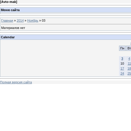
[
Avto-mak
]
Меню сайта
Главная
»
2014
»
Ноябрь
»
03
Материалов нет
Calendar
Пн
Вт
3
4
10
11
17
18
24
25
Полная версия сайта