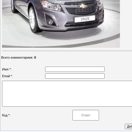
Всего комментариев
:
0
Имя *:
Email *:
Код *: