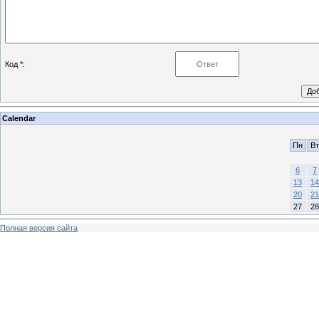
Код *:
Calendar
Пн
Вт
6
7
13
14
20
21
27
28
Полная версия сайта