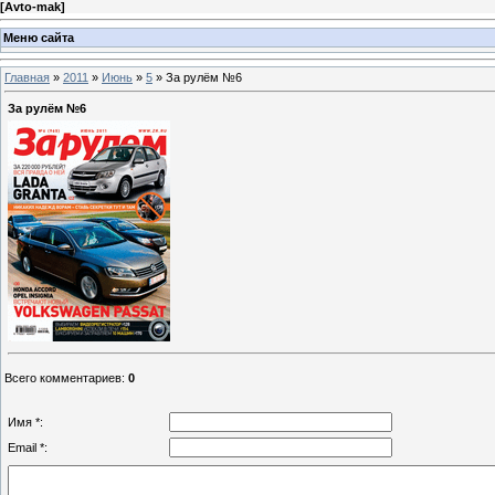
[
Avto-mak
]
Меню сайта
Главная
»
2011
»
Июнь
»
5
» За рулём №6
За рулём №6
Всего комментариев
:
0
Имя *:
Email *: