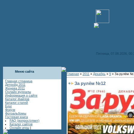
Пятница, 07.08.2026, 00:
Меню сайта
Главная
»
2011
»
Декабрь
»
9
» За рулём №
Главная страница
За рулём №12
Детройд 2011
Женева 2011
Онлайн журналы
Информация о сайте
Каталог файлов
Каталог статей
Блог
Форум
Фотоальбомы
Гостевая книга
FAQ (вопрос/ответ)
Каталог сайтов
Онлайн игры
|