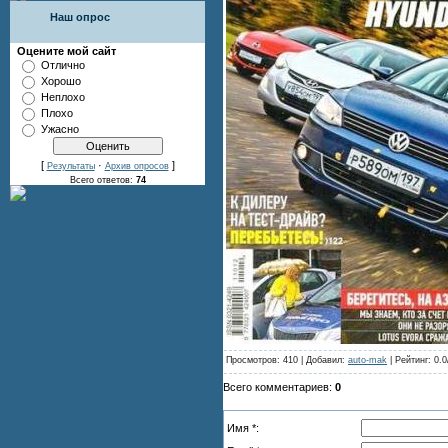
Наш опрос
Оцените мой сайт
Отлично
Хорошо
Неплохо
Плохо
Ужасно
[
·
]
Результаты
Архив опросов
Всего ответов:
74
Просмотров: 410 | Добавил:
auto-mak
| Рейтинг: 0.0
Всего комментариев:
0
Имя *: