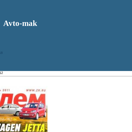
Avto-mak
18
12