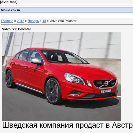
[
Avto-mak
]
Меню сайта
Главная
»
2012
»
Январь
»
18
» Volvo S60 Polestar
Volvo S60 Polestar
Шведская компания продаст в Австр