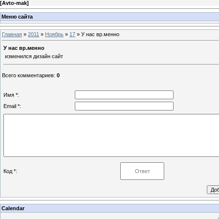
[
Avto-mak
]
Меню сайта
Главная
»
2011
»
Ноябрь
»
17
» У нас вр.менно
У нас вр.менно
изменился дизайн сайт
Всего комментариев
:
0
Имя *:
Email *:
Код *:
Calendar