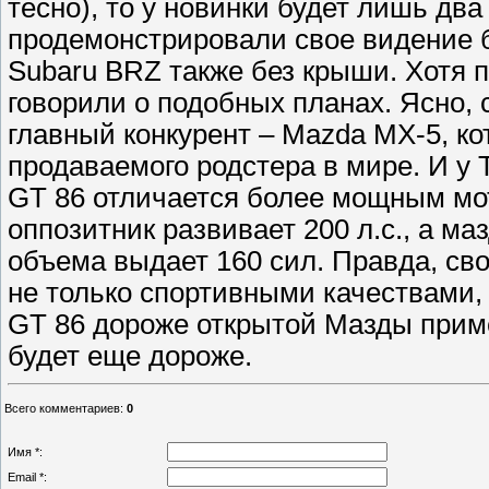
тесно), то у новинки будет лишь дв
продемонстрировали свое видение 
Subaru BRZ также без крыши. Хотя п
говорили о подобных планах. Ясно, 
главный конкурент – Mazda MX-5, ко
продаваемого родстера в мире. И у
GT 86 отличается более мощным мо
оппозитник развивает 200 л.с., а м
объема выдает 160 сил. Правда, св
не только спортивными качествами, 
GT 86 дороже открытой Мазды пример
будет еще дороже.
Всего комментариев
:
0
Имя *:
Email *: