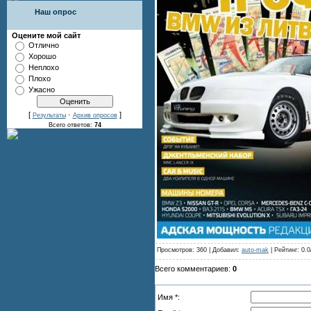
Наш опрос
Оцените мой сайт
Отлично
Хорошо
Неплохо
Плохо
Ужасно
[
·
]
Результаты
Архив опросов
Всего ответов:
74
Просмотров: 360 | Добавил:
auto-mak
| Рейтинг: 0.0
Всего комментариев:
0
Имя *: