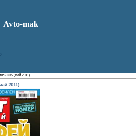
Avto-mak
0
илей №5 (май 2011)
ай 2011)