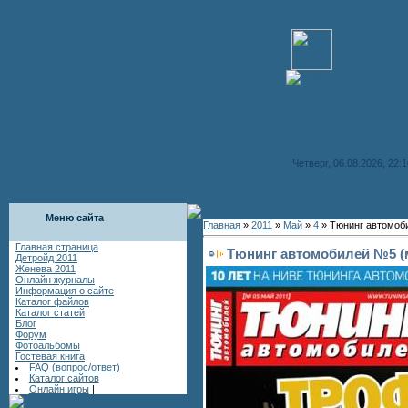
Четверг, 06.08.2026, 22:1
Меню сайта
Главная
»
2011
»
Май
»
4
» Тюнинг автомоб
Главная страница
Тюнинг автомобилей №5 (м
Детройд 2011
Женева 2011
Онлайн журналы
Информация о сайте
Каталог файлов
Каталог статей
Блог
Форум
Фотоальбомы
Гостевая книга
FAQ (вопрос/ответ)
Каталог сайтов
Онлайн игры
|