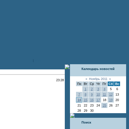
|
RSS
Календарь новостей
«
Ноябрь 2011
»
23:28
Пн
Вт
Ср
Чт
Пт
Сб
Вс
1
2
3
4
5
6
7
8
9
10
11
12
13
14
15
16
17
18
19
20
21
22
23
24
25
26
27
28
29
30
Поиск