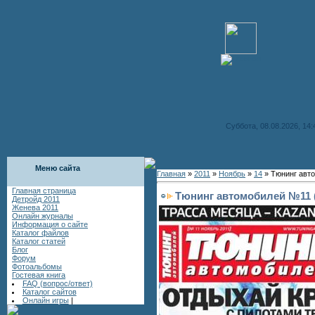
Суббота, 08.08.2026, 14:
Меню сайта
Главная
»
2011
»
Ноябрь
»
14
» Тюнинг авто
Главная страница
Тюнинг автомобилей №11 (
Детройд 2011
Женева 2011
Онлайн журналы
Информация о сайте
Каталог файлов
Каталог статей
Блог
Форум
Фотоальбомы
Гостевая книга
FAQ (вопрос/ответ)
Каталог сайтов
Онлайн игры
|