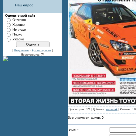
Наш опрос
Оцените мой сайт
Отлично
Хорошо
Неплохо
Плохо
Ужасно
[
·
]
Результаты
Архив опросов
Всего ответов:
74
Просмотров: 371 | Добавил:
auto-mak
| Рейтинг: 0.0
Всего комментариев:
0
Имя *: