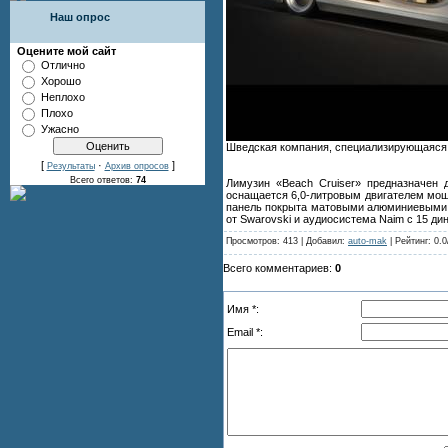
Наш опрос
Оцените мой сайт
Отлично
Хорошо
Неплохо
Плохо
Ужасно
Шведская компания, специализирующаяся 
[
·
]
Результаты
Архив опросов
Всего ответов:
74
Лимузин «Beach Cruiser» предназначен
оснащается 6,0-литровым двигателем мощн
панель покрыта матовыми алюминиевыми и х
от Swarovski и аудиосистема Naim с 15 ди
Просмотров: 413 | Добавил:
auto-mak
| Рейтинг: 0.0
Всего комментариев:
0
Имя *:
Email *: