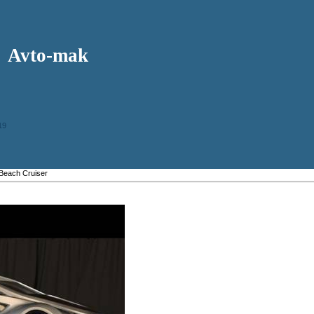
Avto-mak
19
 Beach Cruiser