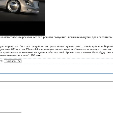
на изготовлении роскошных яхт, решила выпустить пляжный лимузин для состоятел
 для перевозки богатых людей от их роскошных домов или отелей вдоль побереж
остью 400 л. с. от Chevrolet и приводом на все колеса. Салон оформлен в стиле ях
ромовыми вставками, а сиденья обиты кожей. Кроме того в автомобиле будут часы Breit
намиками мощностью 1 100 ватт.
/0 |