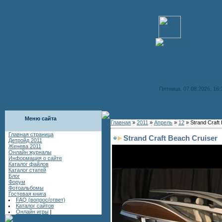
Пятница, 07.08.2026, 16:
Меню сайта
Главная
»
2011
»
Апрель
»
12
» Strand Craft
Главная страница
Strand Craft Beach Cruiser
Детройд 2011
Женева 2011
Онлайн журналы
Информация о сайте
Каталог файлов
Каталог статей
Блог
Форум
Фотоальбомы
Гостевая книга
FAQ (вопрос/ответ)
Каталог сайтов
Онлайн игры
|