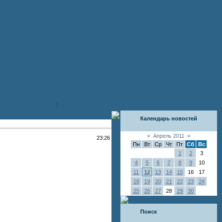
|
RSS
Календарь новостей
«
Апрель 2011
»
23:26
Пн
Вт
Ср
Чт
Пт
Сб
Вс
1
2
3
4
5
6
7
8
9
10
11
12
13
14
15
16
17
18
19
20
21
22
23
24
25
26
27
28
29
30
Поиск