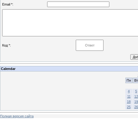
Email *:
Код *:
Calendar
Пн
Вт
4
5
11
12
18
19
25
26
Полная версия сайта