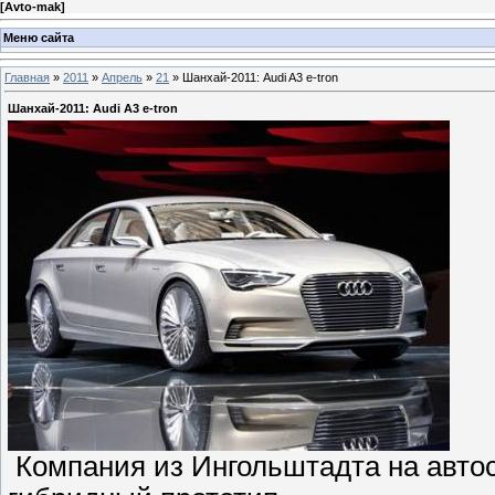
[
Avto-mak
]
Меню сайта
Главная
»
2011
»
Апрель
»
21
» Шанхай-2011: Audi A3 e-tron
Шанхай-2011: Audi A3 e-tron
Компания из Ингольштадта на авто