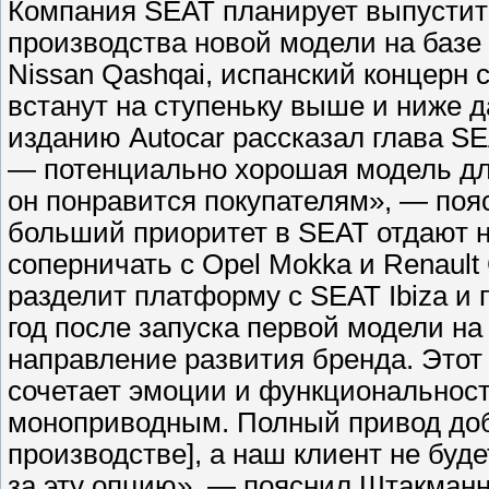
Компания SEAT планирует выпустить
производства новой модели на базе
Nissan Qashqai, испанский концерн 
встанут на ступеньку выше и ниже д
изданию Autocar рассказал глава S
— потенциально хорошая модель для
он понравится покупателям», — поя
больший приоритет в SEAT отдают н
соперничать с Opel Mokka и Renault 
разделит платформу с SEAT Ibiza и п
год после запуска первой модели на
направление развития бренда. Этот 
сочетает эмоции и функциональност
моноприводным. Полный привод доба
производстве], а наш клиент не буд
за эту опцию», — пояснил Штакманн