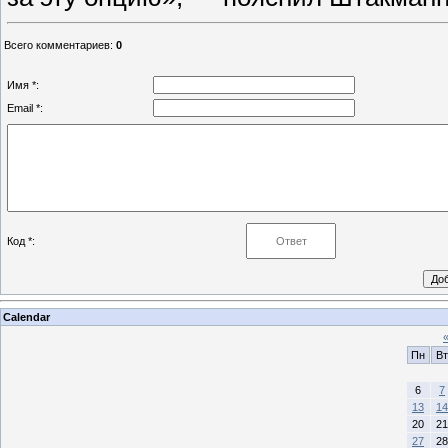
Всего комментариев
:
0
Имя *:
Email *:
Код *:
Calendar
Пн
Вт
6
7
13
14
20
21
27
28