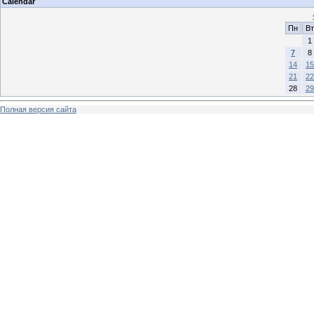
Calendar
Пн
Вт
1
7
8
14
15
21
22
28
29
Полная версия сайта