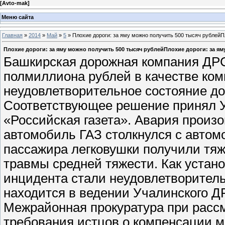
[
Avto-mak
]
Меню сайта
Главная
»
2014
»
Май
»
5
» Плохие дороги: за яму можно получить 500 тысяч рублейП
Плохие дороги: за яму можно получить 500 тысяч рублейПлохие дороги: за ям
Башкирская дорожная компания ДР
полмиллиона рублей в качестве ком
неудовлетворительное состояние дор
Соответствующее решение принял У
«Российская газета». Авария произо
автомобиль ГАЗ столкнулся с автомо
пассажира легковушки получили тяж
травмы средней тяжести. Как устан
инцидента стали неудовлетворител
находится в ведении Учалинского Д
Межрайонная прокуратура при расс
требования истцов о компенсации мо