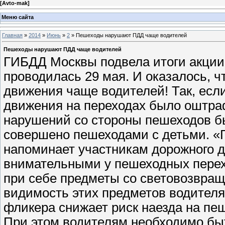
[
Avto-mak
]
Меню сайта
Главная
»
2014
»
Июнь
»
2
» Пешеходы нарушают ПДД чаще водителей
Пешеходы нарушают ПДД чаще водителей
ГИБДД Москвы подвела итоги акции
проводилась 29 мая. И оказалось, 
движения чаще водителей! Так, есл
движения на переходах было оштра
нарушений со стороны пешеходов б
совершено пешеходами с детьми. «
напоминает участникам дорожного 
внимательными у пешеходных перех
при себе предметы со световозвра
видимость этих предметов водител
фликера снижает риск наезда на пеш
При этом водителям необходимо быт