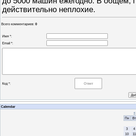
до 5000 машин ежегодно. В общем, 
действительно неплохие.
Всего комментариев
:
0
Имя *:
Email *:
Код *:
Calendar
«
Пн
Вт
3
4
10
11