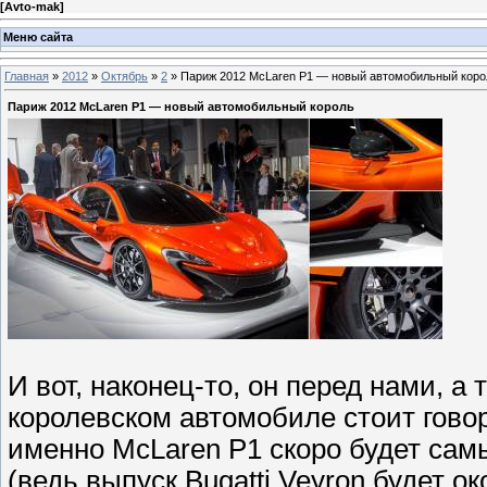
[
Avto-mak
]
Меню сайта
Главная
»
2012
»
Октябрь
»
2
» Париж 2012 McLaren P1 — новый автомобильный коро
Париж 2012 McLaren P1 — новый автомобильный король
И вот, наконец-то, он перед нами, а
королевском автомобиле стоит гово
именно McLaren P1 скоро будет са
(ведь выпуск Bugatti Veyron будет о