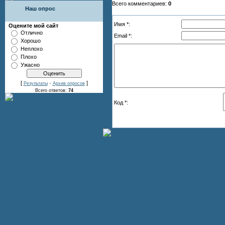
Всего комментариев:
0
Наш опрос
Имя *:
Оцените мой сайт
Отлично
Email *:
Хорошо
Неплохо
Плохо
Ужасно
[
·
]
Результаты
Архив опросов
Всего ответов:
74
Код *: