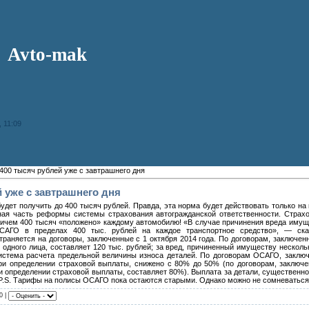
Avto-mak
 11:09
00 тысяч рублей уже с завтрашнего дня
 уже с завтрашнего дня
дет получить до 400 тысяч рублей. Правда, эта норма будет действовать только на 
жная часть реформы системы страхования автогражданской ответственности. Стра
ричем 400 тысяч «положено» каждому автомобилю! «В случае причинения вреда имущ
АГО в пределах 400 тыс. рублей на каждое транспортное средство», — ска
раняется на договоры, заключенные с 1 октября 2014 года. По договорам, заключен
одного лица, составляет 120 тыс. рублей; за вред, причиненный имуществу несколь
 система расчета предельной величины износа деталей. По договорам ОСАГО, заключ
ри определении страховой выплаты, снижено с 80% до 50% (по договорам, заключе
и определении страховой выплаты, составляет 80%). Выплата за детали, существенн
. P.S. Тарифы на полисы ОСАГО пока остаются старыми. Однако можно не сомневаться,
0 |