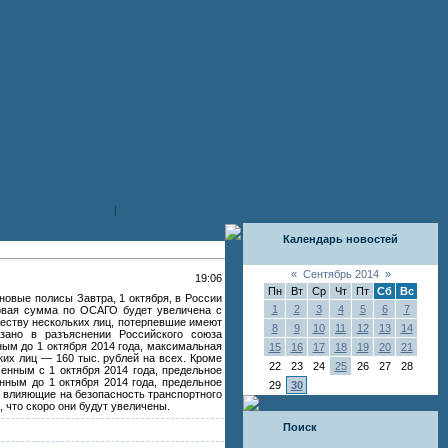
|
RSS
Календарь новостей
«
Сентябрь 2014
»
19:06
Пн
Вт
Ср
Чт
Пт
Сб
Вс
новые полисы Завтра, 1 октября, в России
1
2
3
4
5
6
7
ховая сумма по ОСАГО будет увеличена с
еству нескольких лиц, потерпевшие имеют
8
9
10
11
12
13
14
зано в разъяснении Российского союза
ным до 1 октября 2014 года, максимальная
15
16
17
18
19
20
21
ких лиц — 160 тыс. рублей на всех. Кроме
22
23
24
25
26
27
28
енным с 1 октября 2014 года, предельное
нным до 1 октября 2014 года, предельное
29
30
о влияющие на безопасность транспортного
 что скоро они будут увеличены.
Поиск