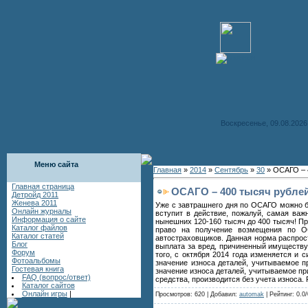
Воскресенье, 09.08.2026,
Меню сайта
Главная
»
2014
»
Сентябрь
»
30
» ОСАГО – 4
Главная страница
ОСАГО – 400 тысяч рублей
Детройд 2011
Женева 2011
Уже с завтрашнего дня по ОСАГО можно бу
Онлайн журналы
вступит в действие, пожалуй, самая ва
Информация о сайте
нынешних 120-160 тысяч до 400 тысяч! П
Каталог файлов
право на получение возмещения по ОС
Каталог статей
автостраховщиков. Данная норма распрост
Блог
выплата за вред, причиненный имуществу 
Форум
того, с октября 2014 года изменяется и
Фотоальбомы
значение износа деталей, учитываемое п
Гостевая книга
значение износа деталей, учитываемое пр
FAQ (вопрос/ответ)
средства, производится без учета износа
Каталог сайтов
Онлайн игры
|
Просмотров: 620 | Добавил:
automak
| Рейтинг: 0.0/